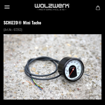
SCHIZZO® Mini Tacho
(Art.Nr.:
67263
)