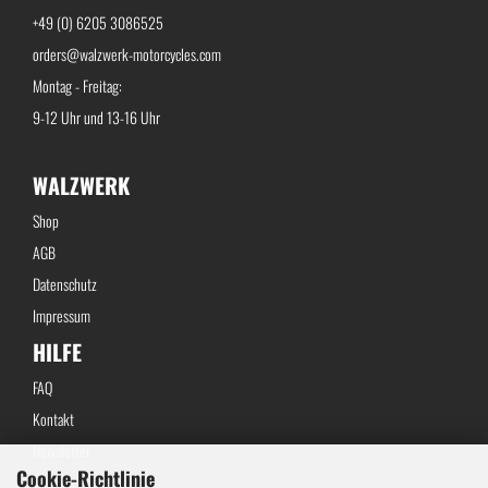
+49 (0) 6205 3086525
orders@walzwerk-motorcycles.com
Montag - Freitag:
9-12 Uhr und 13-16 Uhr
WALZWERK
Shop
AGB
Datenschutz
Impressum
HILFE
FAQ
Kontakt
Newsletter
Cookie-Richtlinie
Widerrufsbelehrung