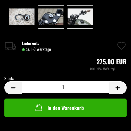
A
Lieferzeit:
ca. 1-3 Werktage
(Ausland abweichend)
d
275,00 EUR
M
inkl. 19% MwSt. zzgl.
Versand
Stück:
Stück
In den Warenkorb