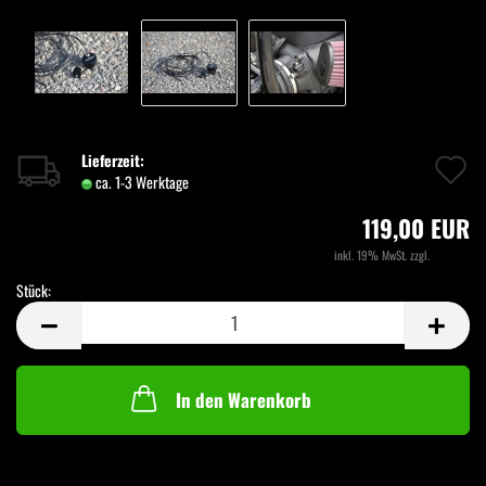
A
Lieferzeit:
ca. 1-3 Werktage
(Ausland abweichend)
d
119,00 EUR
M
inkl. 19% MwSt. zzgl.
Versand
Stück:
Stück
In den Warenkorb