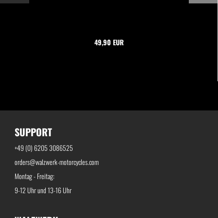
49,90 EUR
SUPPORT
+49 (0) 6205 3086525
orders@walzwerk-motorcycles.com
Montag - Freitag:
9-12 Uhr und 13-16 Uhr