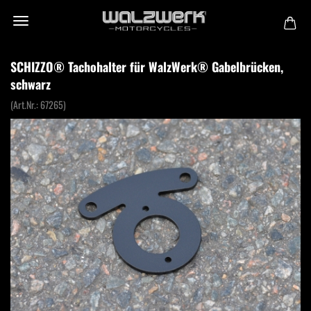
SCHIZZO® Tachohalter für WalzWerk® Gabelbrücken,
schwarz
(Art.Nr.:
67265
)