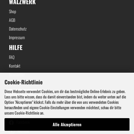
WALZWERK
Shop
AGB
Datenschutz
Impressum
HILFE
FAQ
Kontakt
Newsletter
Cookie-Richtlinie
Widerrufsbelehrung
Diese Webseite verwendet Cookies, um dir das bestmögliche Online-Erlebnis zu geben.
Vertrag widerrufen
Lass uns bitte wissen, dass du damit einverstanden bist, indem du weiter unten auf die
Option "Akzeptieren" klickst. Falls du mehr über die von uns verwendeten Cookies
SOCIAL
herausfinden und eigene Cookie-Einstellungen verwenden möchtest, schau dir bitte
unsere Cookie-Richtlinie an.
Instagram
Facebook
Alle Akzeptieren
YouTube