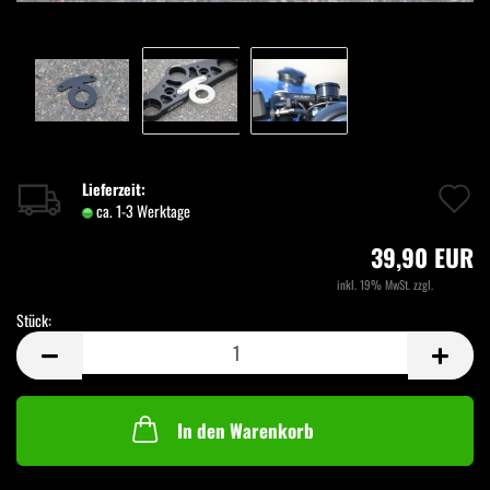
A
Lieferzeit:
ca. 1-3 Werktage
(Ausland abweichend)
d
39,90 EUR
M
inkl. 19% MwSt. zzgl.
Versand
Stück:
Stück
In den Warenkorb