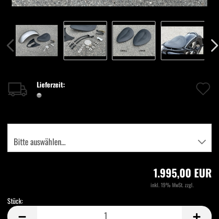
A
Lieferzeit:
d
M
Optionen:
1.995,00 EUR
inkl. 19% MwSt. zzgl.
Versand
Stück:
Stück