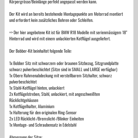
Körpergrösse/Beinlänge perfekt angepasst werden kann.
Der Kit wird an bereits bestehende Montagepunkte am Motorrad montiert
und erfordert kein zusätzliches Bohren oder Schleifen.
=> Der hier angebotene Kit ist für BMW R18 Modelle mit serienmässigem 18"
Hinterrad und wird mit einem unlackierten Kotflügel ausgeliefert.
Der Bobber-Kit beinhaltet folgende Teile:
1x Bobber Sitz mit schwarzem oder braunen Sitzbezug, Sitzgrundplatte
schwarz pulverbeschichtet (Sitze sind in SMALL und LARGE verfügbar)
1x Obere Rahmenabdeckung mit verstellbarem Sitzhalter, schwarz
pulverbeschichtet
1x Stahl-Kotflügel hinten, unlackiert
2x Kotflügelstreben, Stahl, unlackiert, mit angeschweißten
Rücklichtgehäusen
1x Kotflügelhalter, Aluminium
1x Halterung für den originalen Ring-Sensor
2x LED Rücklicht-/Bremslicht-/Blinker Einheiten
1x Montage- und Schraubensatz in Edelstahl
Abmessung der Sitze: