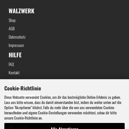
WALZWERK
Shop
AGB
Datenschutz
Impressum
HILFE
FAQ
Kontakt
Newsletter
Cookie-Richtlinie
Widerrufsbelehrung
Diese Webseite verwendet Cookies, um dir das bestmögliche Online-Erlebnis zu geben.
Vertrag widerrufen
Lass uns bitte wissen, dass du damit einverstanden bist, indem du weiter unten auf die
Option "Akzeptieren" klickst. Falls du mehr über die von uns verwendeten Cookies
SOCIAL
herausfinden und eigene Cookie-Einstellungen verwenden möchtest, schau dir bitte
unsere Cookie-Richtlinie an.
Instagram
Facebook
Alle Akzeptieren