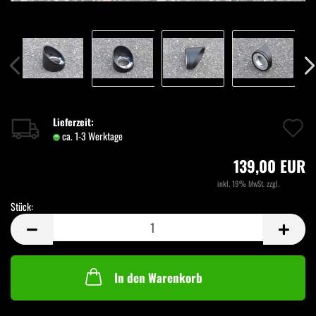
A
Lieferzeit:
ca. 1-3 Werktage
(Ausland abweichend)
d
139,00 EUR
M
inkl. 19% MwSt. zzgl.
Versand
Stück:
Stück
In den Warenkorb