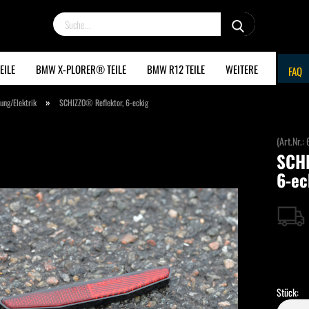
Suche...
EILE
BMW X-PLORER® TEILE
BMW R12 TEILE
WEITERE
FAQ
»
ung/Elektrik
SCHIZZO® Reflektor, 6-eckig
(Art.Nr.:
SCHI
6-ec
Stück: