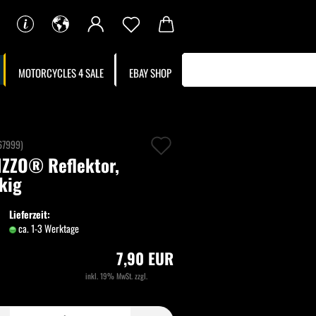
MOTORCYCLES 4 SALE
EBAY SHOP
Auf
67999
)
ZZO® Reflektor,
den
kig
Merkzettel
Lieferzeit:
ca. 1-3 Werktage
(Ausland abweichend)
7,90 EUR
inkl. 19% MwSt. zzgl.
Versand