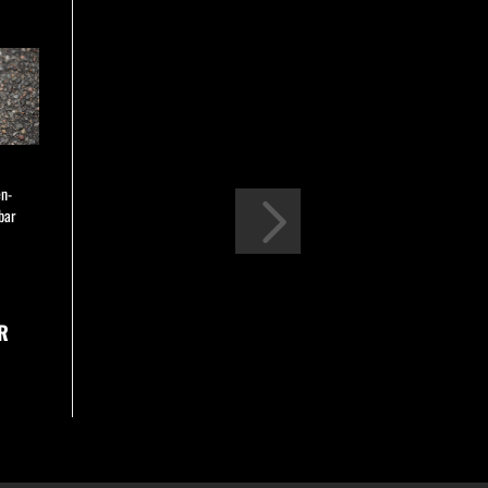
n-
lbar
R