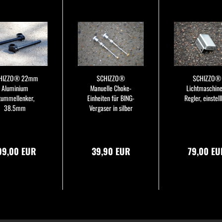
HIZZO® 22mm
SCHIZZO®
SCHIZZO®
Aluminium
Manuelle Choke-
Lichtmaschine
tummellenker,
Einheiten für BING-
Regler, einstel
38.5mm
Vergaser in silber
99,00 EUR
39,90 EUR
79,00 EU