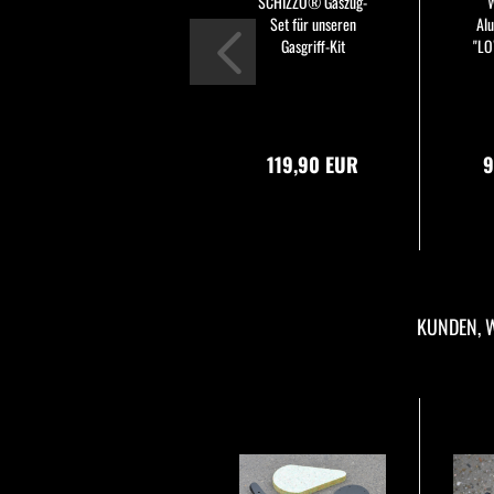
SCHIZZO® Gaszug-
Set für unseren
Al
Gasgriff-Kit
"L
119,90 EUR
9
KUNDEN, W