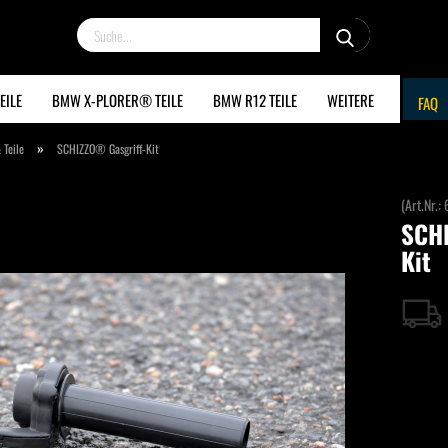
Suche...
EILE
BMW X-PLORER® TEILE
BMW R12 TEILE
WEITERE
FAQ
»
 Teile
SCHIZZO® Gasgriff-Kit
(Art.Nr.:
SCHI
Kit