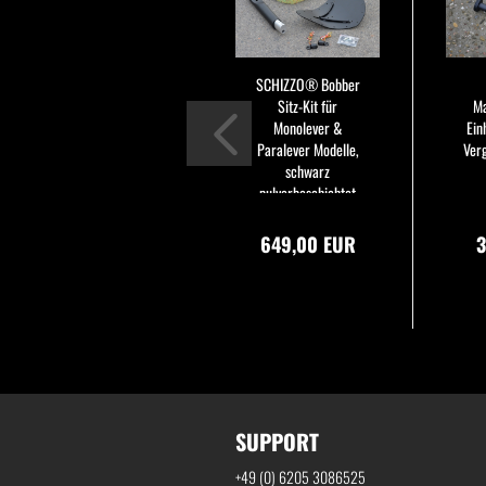
SCHIZZO® Bobber
Sitz-Kit für
Ma
Monolever &
Ein
Paralever Modelle,
Ver
schwarz
pulverbeschichtet
649,00 EUR
3
SUPPORT
+49 (0) 6205 3086525