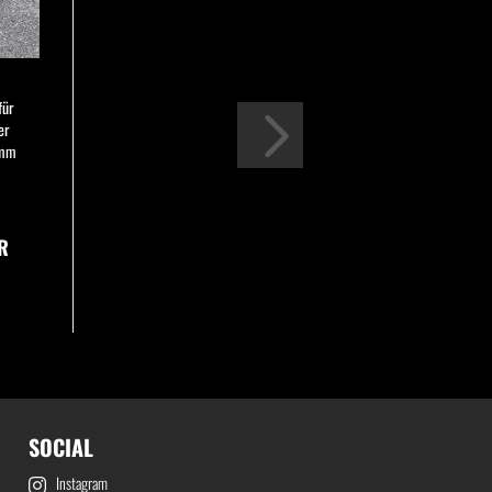
für
er
0mm
R
SOCIAL
Instagram