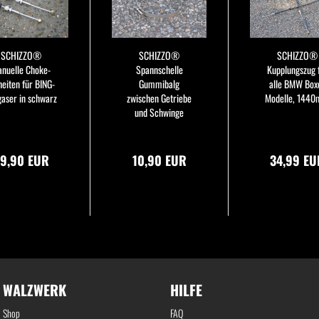
SCHIZZO®
SCHIZZO®
SCHIZZO®
nuelle Choke-
Spannschelle
Kupplungszug 
heiten für BING-
Gummibalg
alle BMW Box
gaser in schwarz
zwischen Getriebe
Modelle, 144
und Schwinge
9,90 EUR
10,90 EUR
34,99 EU
WALZWERK
HILFE
Shop
FAQ