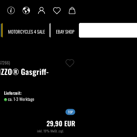
MOTORCYCLES 4 SALE
EBAY SHOP
Auf
67266
)
ZZO® Gasgriff-
den
Merkzettel
Lieferzeit:
ca. 1-3 Werktage
(Ausland abweichend)
TOP
29,90 EUR
inkl. 19% MwSt. zzgl.
Versand