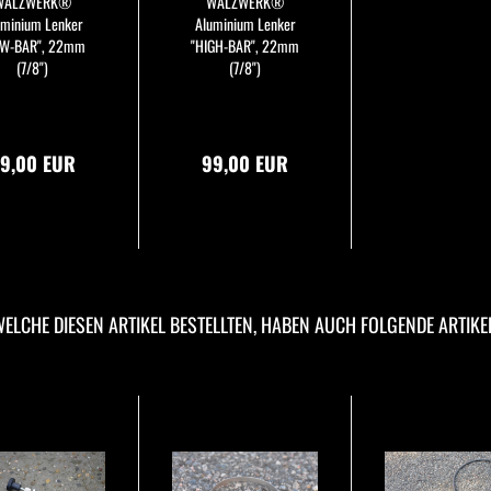
WALZWERK®
WALZWERK®
uminium Lenker
Aluminium Lenker
OW-BAR", 22mm
"HIGH-BAR", 22mm
(7/8")
(7/8")
9,00 EUR
99,00 EUR
ELCHE DIESEN ARTIKEL BESTELLTEN, HABEN AUCH FOLGENDE ARTIKE