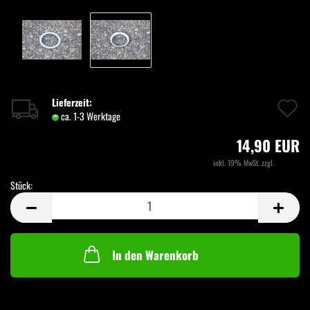
A
Lieferzeit:
ca. 1-3 Werktage
(Ausland abweichend)
d
14,90 EUR
M
inkl. 19% MwSt. zzgl.
Versand
Stück:
Stück
In den Warenkorb