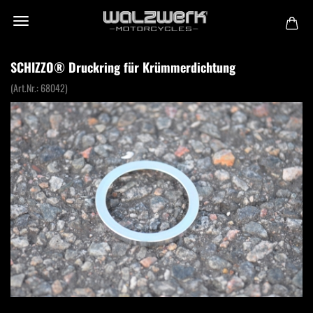
SCHIZZO® Druckring für Krümmerdichtung
(Art.Nr.:
68042
)