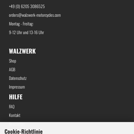
+49 (0) 6205 3086525
orders@walzwerk-motorcycles.com
Montag - Freitag:
9-12 Uhr und 13-16 Uhr
WALZWERK
Shop
AGB
Datenschutz
Impressum
HILFE
FAQ
Kontakt
Newsletter
Cookie-Richtlinie
Widerrufsbelehrung