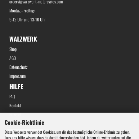
orders@walzwerk-motorcycles.com
Montag - Freitag:
9-12 Uhr und 13-16 Uhr
WALZWERK
Shop
AGB
Datenschutz
Impressum
HILFE
FAQ
Kontakt
Newsletter
Cookie-Richtlinie
Widerrufsbelehrung
Diese Webseite verwendet Cookies, um dir das bestmögliche Online-Erlebnis zu geben.
Vertrag widerrufen
Lass uns bitte wissen, dass du damit einverstanden bist, indem du weiter unten auf die