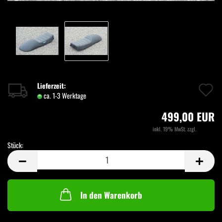
A
Lieferzeit:
ca. 1-3 Werktage
(Ausland abweichend)
d
499,00 EUR
M
inkl. 19% MwSt. zzgl.
Versand
Stück:
Stück
In den Warenkorb